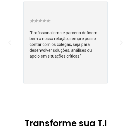
Cliente AGGRANDIZE
Cliente
★
★
★
★
★
★
★
★
★
“Profissionalismo e parceria definem
“Os profi
bem a nossa relação, sempre posso
sempre n
contar com os colegas, seja para
e dedica
desenvolver soluções, análises ou
prioridad
apoio em situações críticas.”
excelênc
e habilid
propor me
Transforme sua T.I