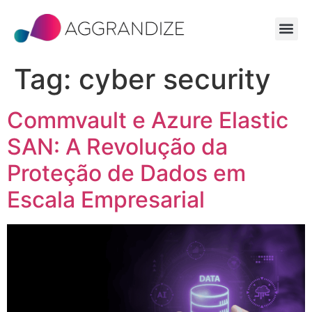
Tag:
cyber security
Commvault e Azure Elastic
SAN: A Revolução da
Proteção de Dados em
Escala Empresarial