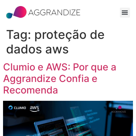
Tag:
proteção de
dados aws
Clumio e AWS: Por que a
Aggrandize Confia e
Recomenda