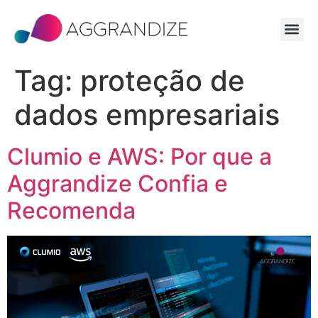
Tag:
proteção de
dados empresariais
Clumio e AWS: Por que a
Aggrandize Confia e
Recomenda