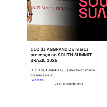
Soberania de Dados na Era da
T
Inteligência Artificial
Vivemos uma época em que dados são poder, e
mantê-los...
rca
Leia mais
26 de setembro de 2025