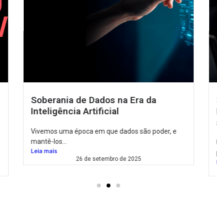
Sustentação de Dados – com
Databricks, da sala de crise diária à
sustentação inteligente de dados
Uma das maiores varejistas de moda do país atua
por...
Leia mais
13 de julho de 2026