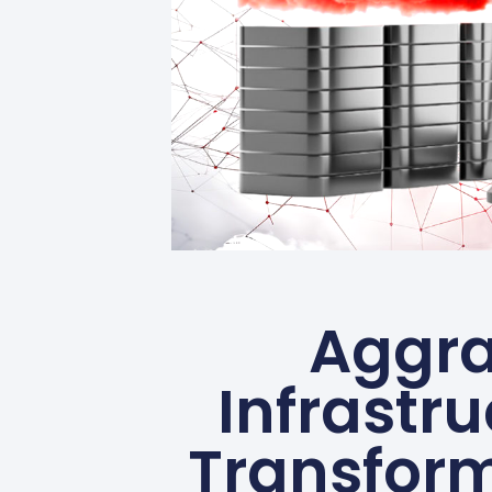
Aggra
Infrastr
Transform