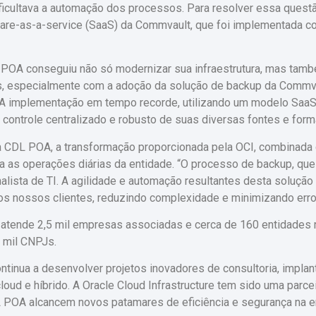
ficultava a automação dos processos. Para resolver essa quest
are-as-a-service (SaaS) da Commvault, que foi implementada com
L POA conseguiu não só modernizar sua infraestrutura, mas tamb
s, especialmente com a adoção da solução de backup da Commvau
. “A implementação em tempo recorde, utilizando um modelo Saa
ontrole centralizado e robusto de suas diversas fontes e form
 da CDL POA, a transformação proporcionada pela OCI, combinad
a as operações diárias da entidade. “O processo de backup, que 
ista de TI. A agilidade e automação resultantes desta solução 
s nossos clientes, reduzindo complexidade e minimizando erros 
atende 2,5 mil empresas associadas e cerca de 160 entidades 
0 mil CNPJs.
tinua a desenvolver projetos inovadores de consultoria, implan
loud e híbrido. A Oracle Cloud Infrastructure tem sido uma parcei
POA alcancem novos patamares de eficiência e segurança na era