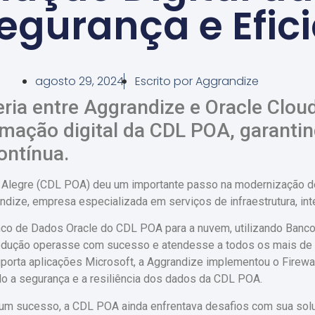
gurança e Efic
agosto 29, 2024
Escrito por
Aggrandize
ia entre Aggrandize e Oracle Cloud
rmação digital da CDL POA, garanti
ontínua.
 Alegre (CDL POA) deu um importante passo na modernização de 
dize, empresa especializada em serviços de infraestrutura, in
nco de Dados Oracle do CDL POA para a nuvem, utilizando Banc
odução operasse com sucesso e atendesse a todos os mais de 
porta aplicações Microsoft, a Aggrandize implementou o Firewal
do a segurança e a resiliência dos dados da CDL POA.
 um sucesso, a CDL POA ainda enfrentava desafios com sua solu