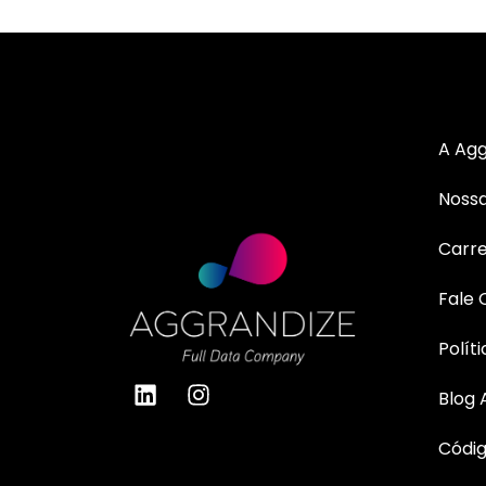
A Agg
Nossa
Carre
Fale
Polít
Blog 
Códig