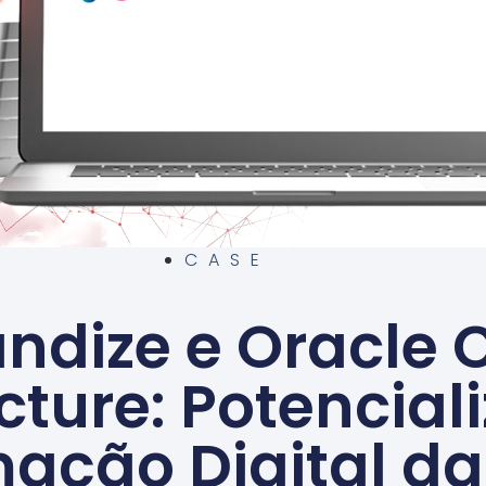
CASE
ndize e Oracle 
ucture: Potencial
ação Digital d