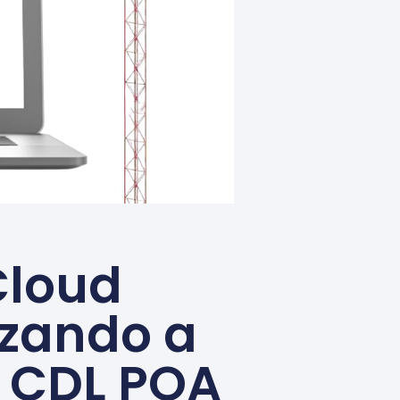
Cloud
izando a
a CDL POA