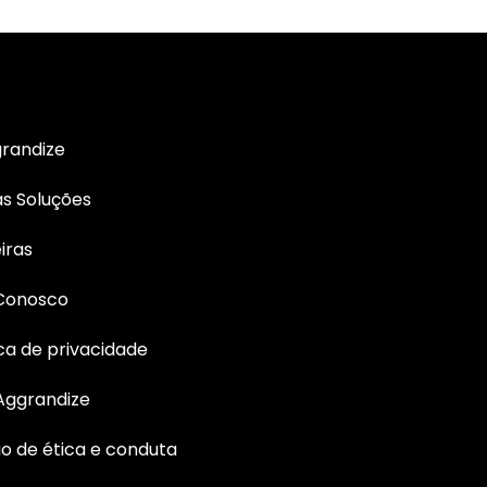
randize
s Soluções
iras
 Conosco
ica de privacidade
Aggrandize
o de ética e conduta