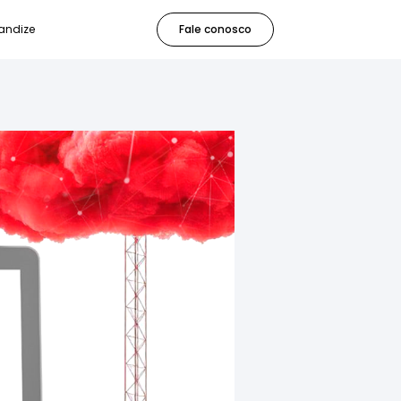
andize
Fale conosco