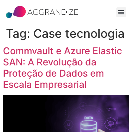
Tag:
Case tecnologia
Commvault e Azure Elastic
SAN: A Revolução da
Proteção de Dados em
Escala Empresarial